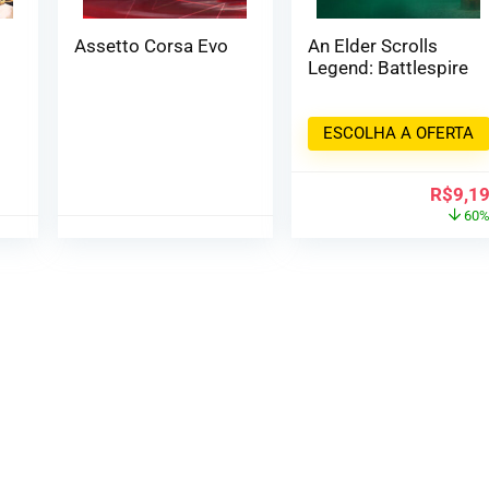
Assetto Corsa Evo
An Elder Scrolls
Legend: Battlespire
ESCOLHA A OFERTA
R$
9,1
60