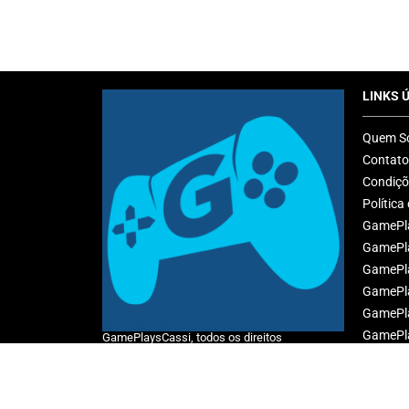
LINKS 
Quem S
Contato
Condiçõ
Política
GamePla
GamePla
GamePla
GamePla
GamePla
GamePla
GamePlaysCassi, todos os direitos
reservados.
GamePla
RSS Fee