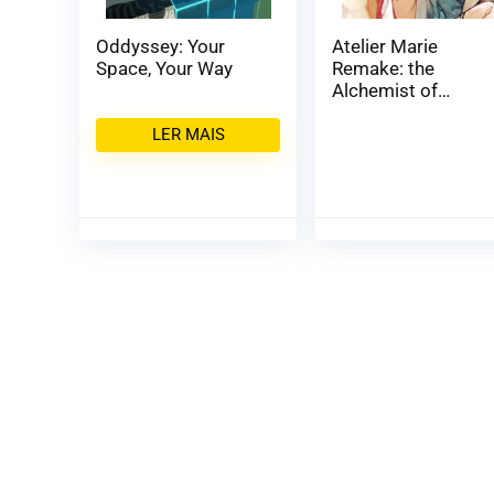
Oddyssey: Your
Atelier Marie
Space, Your Way
Remake: the
Alchemist of
Salburg
LER MAIS