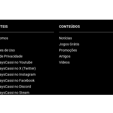
ÚTEIS
CONTEÚDOS
omos
Notícias
Jogos Grátis
es de Uso
Promoções
 de Privacidade
Artigos
ysCassi no Youtube
Vídeos
ysCassi no X (Twitter)
ysCassi no Instagram
ysCassi no Facebook
ysCassi no Discord
ysCassi no Steam
ysCassi no Tiktok
d