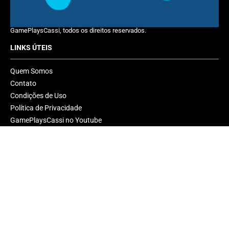
GamePlaysCassi, todos os direitos reservados.
LINKS ÚTEIS
Quem Somos
Contato
Condições de Uso
Política de Privacidade
GamePlaysCassi no Youtube
GamePlaysCassi no X (Twitter)
GamePlaysCassi no Instagram
GamePlaysCassi no Facebook
GamePlaysCassi no Discord
GamePlaysCassi no Steam
GamePlaysCassi no Tiktok
RSS Feed
CONTEÚDOS